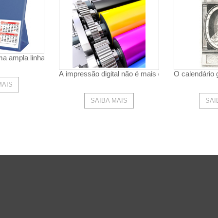
fil : Bloco de Folhinha Comercial 45 Medidas: 30,5x30,5 cm Bloco de
videm a mesma página. Nas Agendas é possi...
ma ampla linha de calendarios de mesa com diversos modelos, tipos 
..
A impressão digital não é mais o futuro: é o prese
O calendário 
MAIS
SAIBA MAIS
SAI