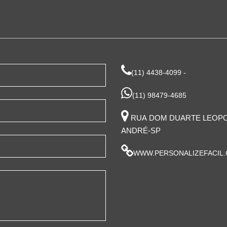
(11) 4438-4099 -
(11) 98479-4685
RUA DOM DUARTE LEOPOLD
ANDRÉ-SP
LUÍS ANTÔNIO-SP
WWW.PERSONALIZEFACIL