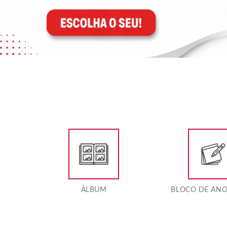
7
ÀLBUM
BLOCO DE AN