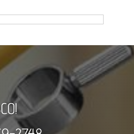
CO!
139-2748