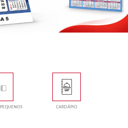
 PEQUENOS
CARDÁPIO
C