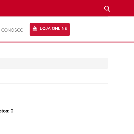
LOJA ONLINE
E CONOSCO
otos:
0