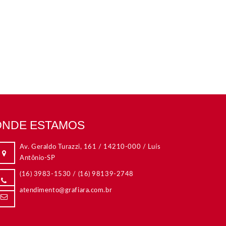
ONDE ESTAMOS
Av. Geraldo Turazzi, 161 / 14210-000 / Luís
Rua Dom
Antônio-SP
09015-
(16) 3983-1530
/
(16) 98139-2748
(11) 4
atendimento@grafiara.com.br