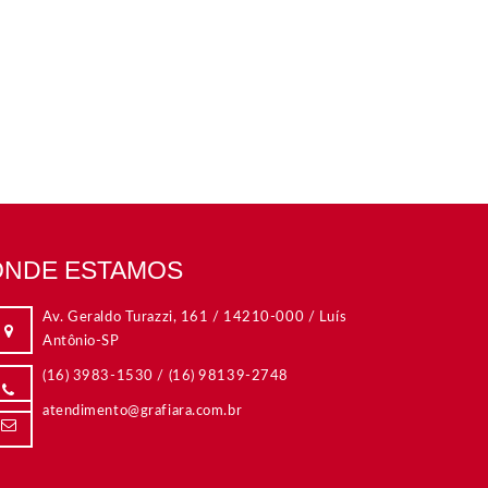
ONDE ESTAMOS
o Turazzi, 161 / 14210-000 / Luís
Rua Dom Duarte Leopoldo
P
09015-560 / Santo And
-1530
/
(16) 98139-2748
(11) 4438-4099
/
to@grafiara.com.br