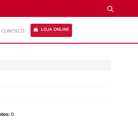
LOJA ONLINE
E CONOSCO
otos:
0