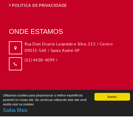
POLITICA DE PRIVACIDADE
ONDE ESTAMOS
Rua Dom Duarte Leopoldo e Silva, 315 / Centro
09015-560 / Santo André-SP
(11) 4438-4099
/
Utilizamos cookies para proporcionar a melhor experiência
Aceito!
possível no nosso site. Ao continuar utilizando este site você
aceita usar os cookies.
Saiba Mais
Copyright © 2026 -
Grafiara
. Todos Os Direitos Reservados