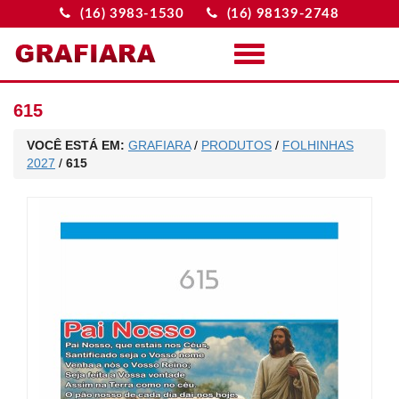
(16) 3983-1530
(16) 98139-2748
Menu
615
VOCÊ ESTÁ EM:
GRAFIARA
/
PRODUTOS
/
FOLHINHAS
2027
/
615