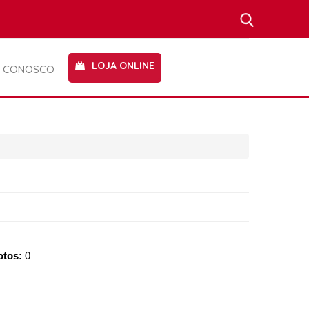
LOJA ONLINE
E CONOSCO
otos:
0