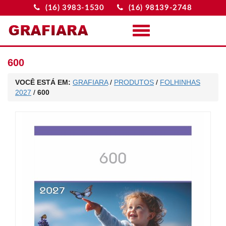
(16) 3983-1530
(16) 98139-2748
Menu
600
VOCÊ ESTÁ EM:
GRAFIARA
/
PRODUTOS
/
FOLHINHAS
2027
/
600