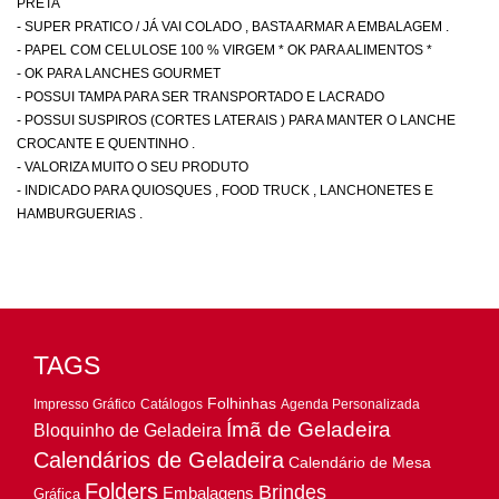
PRETA
- SUPER PRATICO / JÁ VAI COLADO , BASTA ARMAR A EMBALAGEM .
- PAPEL COM CELULOSE 100 % VIRGEM * OK PARA ALIMENTOS *
- OK PARA LANCHES GOURMET
- POSSUI TAMPA PARA SER TRANSPORTADO E LACRADO
- POSSUI SUSPIROS (CORTES LATERAIS ) PARA MANTER O LANCHE
CROCANTE E QUENTINHO .
- VALORIZA MUITO O SEU PRODUTO
- INDICADO PARA QUIOSQUES , FOOD TRUCK , LANCHONETES E
HAMBURGUERIAS .
TAGS
Folhinhas
Impresso Gráfico
Catálogos
Agenda Personalizada
Ímã de Geladeira
Bloquinho de Geladeira
Calendários de Geladeira
Calendário de Mesa
Folders
Brindes
Embalagens
Gráfica