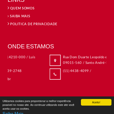
QUEM SOMOS
SAIBA MAIS
POLITICA DE PRIVACIDADE
ONDE ESTAMOS
Rua Dom Duarte Leopoldo e Silva, 315 / Centro
09015-560 / Santo André-SP
(11) 4438-4099
/
Utilizamos cookies para proporcionar a melhor experiência
Aceito!
possível no nosso site. Ao continuar utilizando este site você
aceita usar os cookies.
Saiba Mais